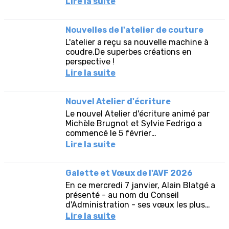
Lire la suite
Nouvelles de l'atelier de couture
L'atelier a reçu sa nouvelle machine à
coudre.De superbes créations en
perspective !
Lire la suite
Nouvel Atelier d'écriture
Le nouvel Atelier d'écriture animé par
Michèle Brugnot et Sylvie Fedrigo a
commencé le 5 février
2026.Atmosphère studieuse pour la
Lire la suite
première de l'atelier d'écriture !A...
Galette et Vœux de l'AVF 2026
En ce mercredi 7 janvier, Alain Blatgé a
présenté - au nom du Conseil
d'Administration - ses vœux les plus
sincères pour cette nouvelle année aux
Lire la suite
100 adhérents qui avaient...