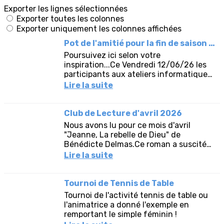
Exporter les lignes sélectionnées
Exporter toutes les colonnes
Exporter uniquement les colonnes affichées
Pot de l'amitié pour la fin de saison 2025-2026 à l'atelier Informatique
Poursuivez ici selon votre
inspiration...Ce Vendredi 12/06/26 les
participants aux ateliers informatiques
ont partagés un pot de l'amitié pour
Lire la suite
marquer la fin de saison.En...
Club de Lecture d'avril 2026
Nous avons lu pour ce mois d'avril
"Jeanne, La rebelle de Dieu" de
Bénédicte Delmas.Ce roman a suscité
beaucoup de commentaires et
Lire la suite
d'échanges.Jeanne de Lestonnac,
nièce de...
Tournoi de Tennis de Table
Tournoi de l'activité tennis de table ou
l'animatrice a donné l'exemple en
remportant le simple féminin !