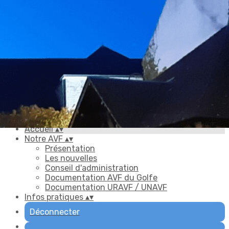
Exporter les lignes sélectionnées
Exporter toutes les colonnes
Exporter uniquement les colonnes affichées
Menu
Ajoutez un logo, un bouton, des réseaux sociaux
Cliquez pour éditer
Accueil
▴
▾
Notre AVF
▴
▾
Présentation
Les nouvelles
Conseil d'administration
Documentation AVF du Golfe
Documentation URAVF / UNAVF
Infos pratiques
▴
▾
Déconnecter