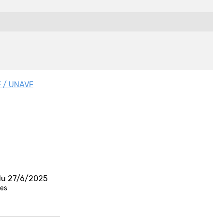
 / UNAVF
 du 27/6/2025
des