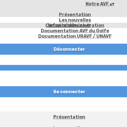
Notre AVF
▴
▾
Présentation
Les nouvelles
Infos pratiques
▴
▾
Conseil d'administration
Documentation AVF du Golfe
Documentation URAVF / UNAVF
Déconnecter
Se connecter
Présentation