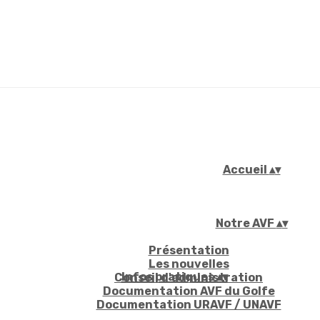
Accueil
▴
▾
Notre AVF
▴
▾
Présentation
Les nouvelles
Infos pratiques
▴
▾
Conseil d'administration
Documentation AVF du Golfe
Documentation URAVF / UNAVF