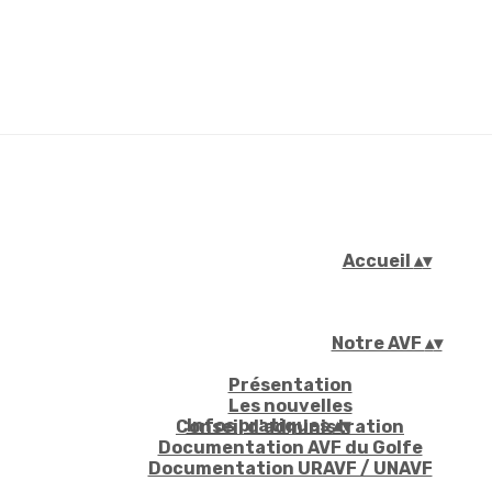
Accueil
▴
▾
Notre AVF
▴
▾
Présentation
Les nouvelles
Infos pratiques
▴
▾
Conseil d'administration
Documentation AVF du Golfe
Documentation URAVF / UNAVF