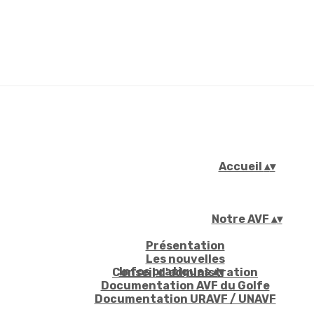
Accueil
▴
▾
Notre AVF
▴
▾
Présentation
Les nouvelles
Infos pratiques
▴
▾
Conseil d'administration
Documentation AVF du Golfe
Documentation URAVF / UNAVF