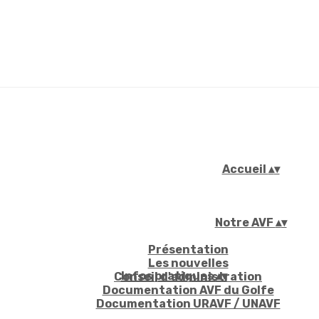
Accueil
▴
▾
Notre AVF
▴
▾
Présentation
Les nouvelles
Infos pratiques
▴
▾
Conseil d'administration
Documentation AVF du Golfe
Documentation URAVF / UNAVF