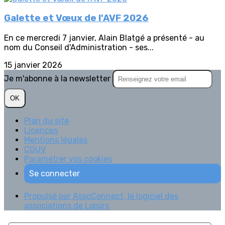
Galette et Vœux de l'AVF 2026
En ce mercredi 7 janvier, Alain Blatgé a présenté - au
nom du Conseil d'Administration - ses...
15 janvier 2026
Je m'abonne à la newsletter
OK
Plan du site
Licences
Mentions légales
CGUV
Paramétrer vos cookies
Se connecter
Propulsé par AssoConnect, le logiciel des
associations de Loisirs