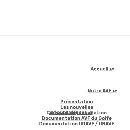
Accueil
▴
▾
Notre AVF
▴
▾
Présentation
Les nouvelles
Infos pratiques
▴
▾
Conseil d'administration
Documentation AVF du Golfe
Documentation URAVF / UNAVF