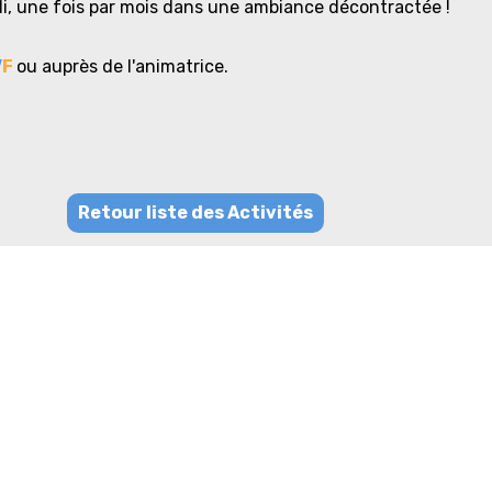
di, une fois par mois dans une ambiance décontractée !
V
F
ou auprès de l'animatrice.
Retour liste des Activités